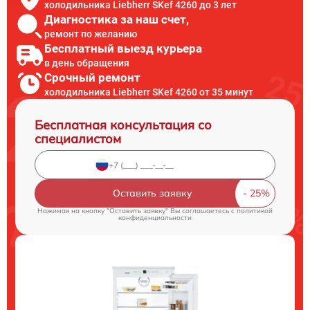
холодильника Liebherr SKef 4260 до 3 лет
Диагностика за наш счет,
ремонт по желанию
Бесплатный выезд курьера
в день обращения
Срочный ремонт
холодильника Liebherr SKef 4260 от 35 минут
Бесплатная консультация со
специалистом
Оставить заявку
Нажимая на кнопку "Оставить заявку" Вы соглашаетесь c
политикой
конфиденциальности