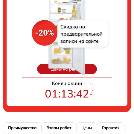
Скидка по
-20%
предварительной
записи на сайте
Цены на ремонт
Конец акции
01:13:41
Преимущества
Этапы работ
Цены
Гарантия
М