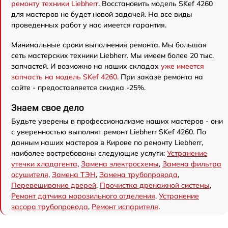
ремонту техники Liebherr
. Восстановить модель SKef 4260
для мастеров не будет новой задачей. На все виды
проведенных работ у нас имеется гарантия.
Минимальные сроки выполнения ремонта. Мы большая
сеть мастерских техники Liebherr. Мы имеем более 20 тыс.
запчастей. И возможно на наших складах
уже имеется
запчасть на модель SKef 4260
. При заказе ремонта на
сайте - предоставляется скидка -25%.
Знаем свое дело
Будьте уверены в профессионализме наших мастеров - они
с уверенностью выполнят ремонт Liebherr SKef 4260. По
данным наших мастеров в Кирове по ремонту Liebherr,
наиболее востребованы следующие услуги:
Устранение
утечки хладагента
,
Замена электросхемы
,
Замена фильтра
осушителя
,
Замена ТЭН
,
Замена трубопровода
,
Перевешивание дверей
,
Прочистка дренажной системы
,
Ремонт датчика морозильного отделения
,
Устранение
засора трубопровода
,
Ремонт испарителя
.